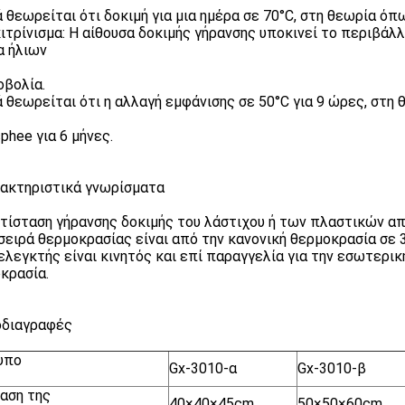
ά θεωρείται ότι δοκιμή για μια ημέρα σε 70°C, στη θεωρία όπ
κιτρίνισμα: Η αίθουσα δοκιμής γήρανσης υποκινεί το περιβά
α ήλιων
οβολία.
ά θεωρείται ότι η αλλαγή εμφάνισης σε 50°C για 9 ώρες, στη
phee για 6 μήνες.
ρακτηριστικά γνωρίσματα
Αντίσταση γήρανσης δοκιμής του λάστιχου ή των πλαστικών α
Η σειρά θερμοκρασίας είναι από την κανονική θερμοκρασία σε
Ο ελεγκτής είναι κινητός και επί παραγγελία για την εσωτερι
κρασία.
οδιαγραφές
υπο
Gx-3010-α
Gx-3010-β
αση της
40×40×45cm
50×50×60cm