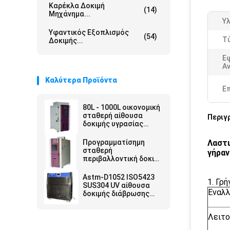
Καρέκλα Δοκιμή
(14)
Μηχάνημα...
Υλ
Υφαντικός Εξοπλισμός
(54)
Τ
Δοκιμής...
Ε
Αν
Καλύτερα Προϊόντα
Ε
80L - 1000L οικονομική
σταθερή αίθουσα
Περιγ
δοκιμής υγρασίας
θερμοκρασίας
Προγραμματίσημη
Λαστι
σταθερή
γήρα
περιβαλλοντική δοκιμή
αιθουσών υγρασίας
θερμοκρασίας
Astm-D1052 ISO5423
1. Γρ
SUS304 UV αίθουσα
Εναλλ
δοκιμής διάβρωσης
περιβαλλοντική
Λειτο