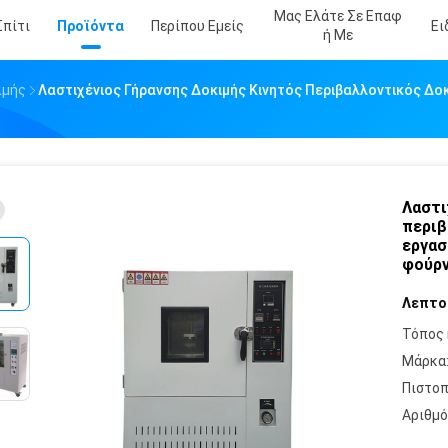
Μας Ελάτε Σε Επαφ
Σπίτι
Προϊόντα
Περίπου Εμείς
Ει
Ή Με
ιμής
Λαστιχένιος Γήρανσης Δοκιμής Κινητός Περιβαλλοντικός Δο
Λαστι
περιβ
εργασ
φούρν
Λεπτο
Τόπος 
Μάρκα
Πιστοπ
Αριθμό