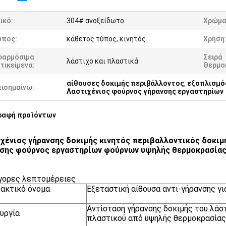
ικό:
304# ανοξείδωτο
Χρώμα
ύπος:
κάθετος τύπος, κινητός
Χρήση
φαρμόσιμα
Σειρά
λάστιχο και πλαστικά
τικείμενα:
Θερμο
αίθουσες δοκιμής περιβάλλοντος
,
εξοπλισμός
πισημαίνω:
Λαστιχένιος φούρνος γήρανσης εργαστηρίων
ραφή προϊόντων
χένιος γήρανσης δοκιμής κινητός περιβαλλοντικός δοκιμ
νσης φούρνος εργαστηρίων φούρνων υψηλής θερμοκρασία
ήγορες λεπτομέρειες
ακτικό όνομα
Εξεταστική αίθουσα αντι-γήρανσης γι
Αντίσταση γήρανσης δοκιμής του λάστ
υργία
πλαστικού από υψηλής θερμοκρασίας