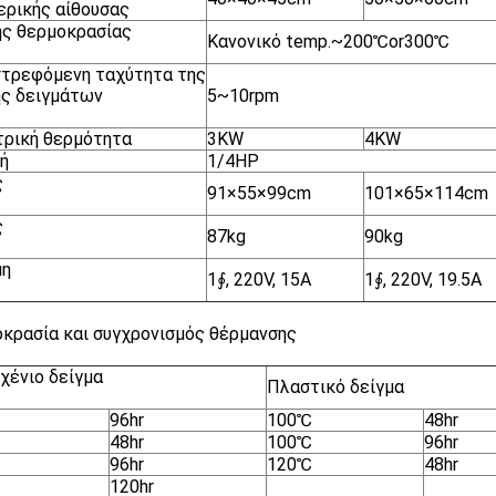
ρικής αίθουσας
ς θερμοκρασίας
Κανονικό temp.~200℃or300℃
τρεφόμενη ταχύτητα της
ς δειγμάτων
5~10rpm
ρική θερμότητα
3KW
4KW
ή
1/4HP
ς
91×55×99cm
101×65×114cm
ς
87kg
90kg
μη
1∮, 220V, 15A
1∮, 220V, 19.5A
κρασία και συγχρονισμός θέρμανσης
χένιο δείγμα
Πλαστικό δείγμα
96hr
100℃
48hr
48hr
100℃
96hr
96hr
120℃
48hr
120hr