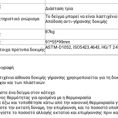
ς
Διάσταση τρία
Το δείγμα μπορεί να είναι λαστιχένιο
τηριστικό γνώρισμα
Απόδοση αντι-γήρανσης δοκιμής
87kg
ς
ς
91*55*99mm
ASTM-D1052, ISO5423,4643, HG/T 24
τοιχα πρότυπα δοκιμής
ριγραφή
τιχένια αίθουσα δοκιμής γήρανσης χρησιμοποιείται για τη δο
χου και των πλαστικών.
στε ένα δείγμα στον κάτοχο
νος θερμότητας για ορισμένα με η θερμοκρασία
 έξω και τοποθέτησε κάτω από την κανονική θερμοκρασία γι
στε την εκτατή δύναμη, την επιμήκυνση, και το ποσοστό υπολ
γίστε το ποσοστό αλλαγής εκτατού και επιμήκυνσης πριν κα