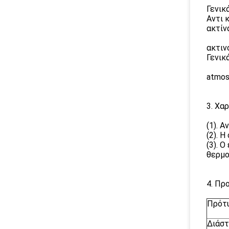
Γενικ
Αντι 
ακτίν
ακτιν
Γενικ
atmos
3. Χα
(1). 
(2). 
(3). 
θερμο
4. Πρ
Πρότ
Διάστ