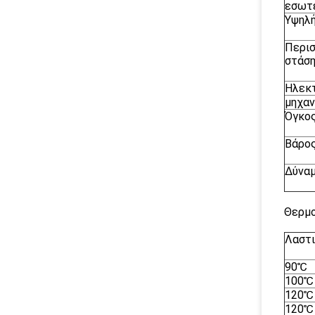
εσωτε
Υψηλή
Περισ
στάση
Ηλεκτ
μηχαν
Όγκο
Βάρο
Δύνα
Θερμο
Λαστι
90℃
100℃
120℃
120℃