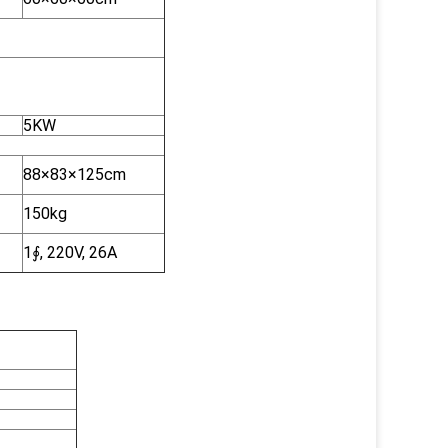
5KW
88×83×125cm
150kg
1∮, 220V, 26A