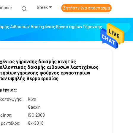
Greek
δήσεις
Ζητήστε ένα απόσπασμα
κιμής Αιθουσών Λαστιχένιος Εργαστηρίων Γήρανσης
χένιος γήρανσης δοκιμής κινητός
αλλοντικός δοκιμής αιθουσών λαστιχένιος
τηρίων γήρανσης φούρνος εργαστηρίων
ων υψηλής θερμοκρασίας
μέρειες:
καταγωγής:
Κίνα
:
Gaoxin
οίηση:
ISO 2008
 μοντέλου:
Gx-3010