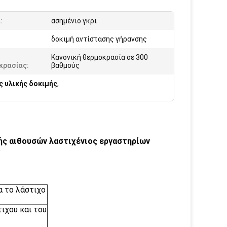
:
ασημένιο γκρι
:
δοκιμή αντίστασης γήρανσης
Κανονική θερμοκρασία σε 300
κρασίας:
βαθμούς
 υλικής δοκιμής
,
ής αιθουσών λαστιχένιος εργαστηρίων
ς
α το λάστιχο
ιχου και του