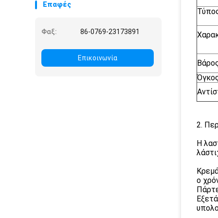
Επαφές
Τύπο
Φαξ:
86-0769-23173891
Χαρακ
Επικοινωνία
Βάρο
Όγκο
Αντίσ
2. Πε
Η λασ
λάστι
Κρεμά
ο χρό
Πάρτε
Εξετά
υπολο