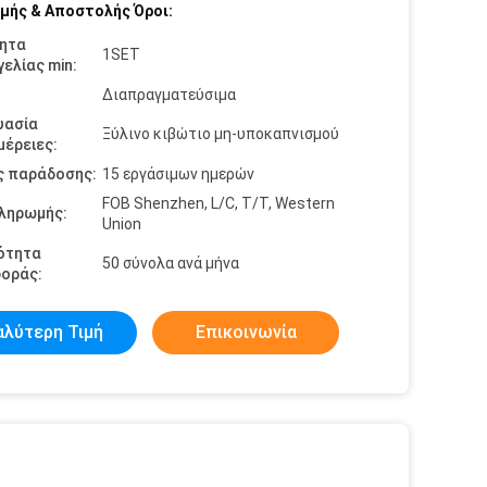
μής & Αποστολής Όροι:
ητα
1SET
ελίας min:
Διαπραγματεύσιμα
υασία
Ξύλινο κιβώτιο μη-υποκαπνισμού
έρειες:
ς παράδοσης:
15 εργάσιμων ημερών
FOB Shenzhen, L/C, T/T, Western
πληρωμής:
Union
ότητα
50 σύνολα ανά μήνα
οράς:
αλύτερη Τιμή
Επικοινωνία