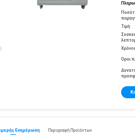
Πληρω
Ποσότ
παραγγ
Τιμή:
Συσκε
λεπτομ
Χρόνο
Όροι 
Δυνατ
προσφ
Κ
μερής Ενημέρωση
Περιγραφή Προϊόντων