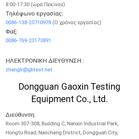
ΈΛΕΓΧΟΣ
8:00-17:30 (ώρα Πεκίνου)
Τηλέφωνο εργασίας:
0086-138-25710978
(Ο χρόνος εργασίας)
ΜΑΣ
Φαξ:
ΕΛΆΤΕ
0086-769-23173891
ΣΕ
ΕΠΑΦΉ
ΗΛΕΚΤΡΟΝΙΚΗ ΔΙΕΥΘΥΝΣΗ :
ΜΕ
zhanglr@gbtest.net
Dongguan Gaoxin Testing
ΕΙΔΉΣΕΙΣ
Equipment Co., Ltd.
ΖΗΤΉΣΤΕ
Διεύθυνση:
ΈΝΑ
Room 307-308, Building C, Nanxin Industrial Park,
ΑΠΌΣΠΑΣΜΑ
Hongtu Road, Nancheng District, Dongguan City,