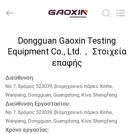
Equipment
Co.,
Ltd.，.
All
Rights
Reserved.
Developed
by
ΣΠΊΤΙ
ECER
Dongguan Gaoxin Testing
ΠΡΟΪΌΝΤΑ
Equipment Co., Ltd.， Στοιχεία
επαφής
ΠΕΡΊΠΟΥ
Διεύθυνση:
ΕΜΕΊΣ
No.7, δρόμος 523039, βιομηχανικό πάρκο Xinhe,
Wanjiang, Dongguan, Guangdong, Κίνα Shengfeng
ΓΎΡΟΣ
Διεύθυνση Εργοστασίου:
ΕΡΓΟΣΤΑΣΊΩΝ
No.7, δρόμος 523039, βιομηχανικό πάρκο Xinhe,
Wanjiang, Dongguan, Guangdong, Κίνα Shengfeng
ΠΟΙΟΤΙΚΌΣ
Χρόνο εργασίας: