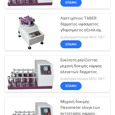
δέρματος σταθμός
ΈΛΕΓΧΟΣ
ΕΠΑΦΉ
δώδεκα
Λαστιχένιος TABER
ΜΑΣ
27
δέρματος υφάσματος
ΕΛΆΤΕ
γδαρσίματος εξοπλισμός
IEC62133
ΣΕ
εργαστηρίων μηχανών
Διαπραγματεύσιμα MOQ:1SET
εξοπλισμός
δοκιμής ελεγκτών
ΕΠΑΦΉ
ΕΠΑΦΉ
καθολικός
δοκιμής μπαταριών
ΜΕ
Ευκίνητη ραγίζοντας
μηχανή δοκιμής κάμψης
ΕΙΔΉΣΕΙΣ
ελεγκτών δέρματος
35
Flexometer Bally
Διαπραγματεύσιμα MOQ:1SET
Εξοπλισμό δοκιμών
ΖΗΤΉΣΤΕ
ΕΠΑΦΉ
ΈΝΑ
καουτσούκ
Μηχανή δοκιμής
ΑΠΌΣΠΑΣΜΑ
Flexometer ελεγκτών
αντίστασης κάμψης