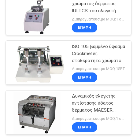
δοκιμής
χρώματος δέρματος
IULTCS του ελεγκτή
142
σταθερότητας
Διαπραγματεύσιμα MOQ:1 ομάδα
χρώματος τρίβοντας
Εξοπλισμός
ΕΠΑΦΉ
μπρος πίσω δέρματος
δοκιμής
ISO 105 βαμμένο ύφασμα
υποδημάτων
Crockmeter,
σταθερότητα χρώματος
δέρματος στο τρίψιμο
Διαπραγματεύσιμα MOQ:1SET
του ελεγκτή
ΕΠΑΦΉ
61
Εξοπλισμό δοκιμών
Δυναμικός ελεγκτής
αντίστασης ύδατος
δερμάτινων ειδών
δέρματος MAESER
ανωτέρων παπουτσιών
Διαπραγματεύσιμα MOQ:1 ομάδα
με 6 σταθμούς για ASTM
ΕΠΑΦΉ
D2099