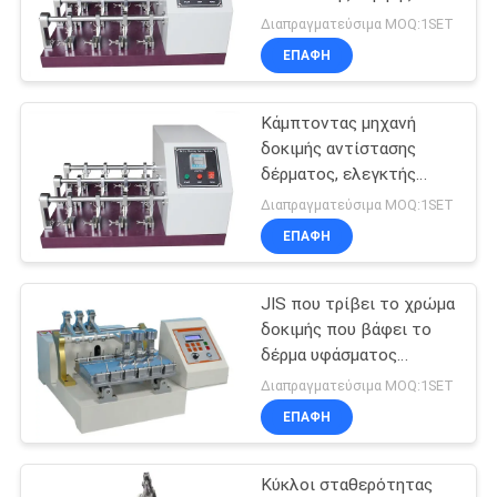
δέρματος Bally
SITEMAP
Διαπραγματεύσιμα MOQ:1SET
ΕΠΑΦΉ
80
PRIVACY
Περιβάλλοντος
Κάμπτοντας μηχανή
POLICY
δοκιμής αντίστασης
θαλάμου δοκιμής
δέρματος, ελεγκτής
αντίστασης κάμψης
Διαπραγματεύσιμα MOQ:1SET
δέρματος BALLY
ΕΠΑΦΉ
JIS που τρίβει το χρώμα
88
δοκιμής που βάφει το
Κινητός
δέρμα υφάσματος
ελεγκτών
Διαπραγματεύσιμα MOQ:1SET
εξοπλισμός
σταθερότητας που
ΕΠΑΦΉ
τρίβει τον εξοπλισμό
τηλεφωνικής
δοκιμής
Κύκλοι σταθερότητας