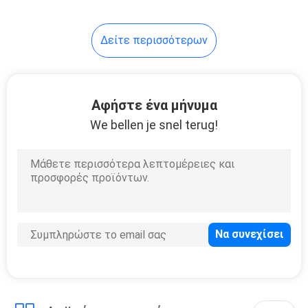
110
Δείτε περισσότερων
εκτατός
εξοπλισμός
δοκιμής
Αφήστε ένα μήνυμα
We bellen je snel terug!
97
Εξοπλισμοί
δοκιμής εγγράφου