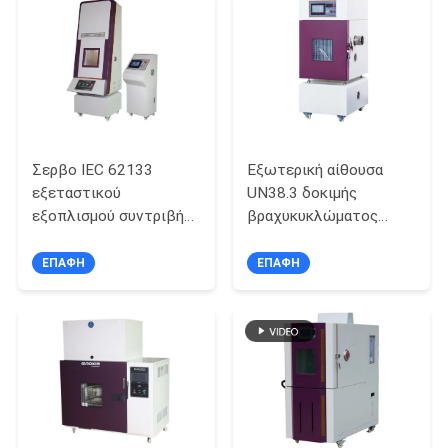
SITEMAP
PRIVACY
POLICY
Σερβο IEC 62133
Εξωτερική αίθουσα
εξεταστικού
UN38.3 δοκιμής
εξοπλισμού συντριβής
βραχυκυκλώματος
μπαταριών Drive
μπαταριών RT +
ελέγχου PLC
10~100℃
ΕΠΑΦΉ
ΕΠΑΦΉ