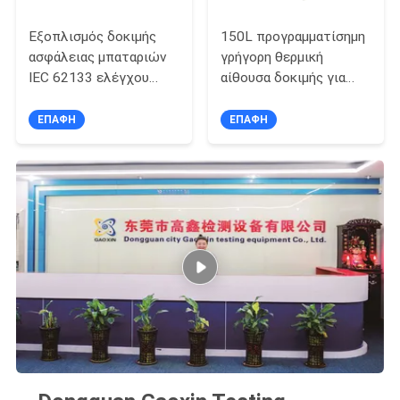
Εξοπλισμός δοκιμής
150L προγραμματίσημη
ασφάλειας μπαταριών
γρήγορη θερμική
IEC 62133 ελέγχου
αίθουσα δοκιμής για
PLC/θερμική αίθουσα
τον εξοπλισμό δοκιμής
δοκιμής πίεσης
μπαταριών
ΕΠΑΦΉ
ΕΠΑΦΉ
περίπτωσης
κατάχρησης