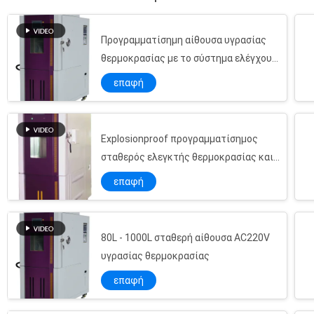
προϊόντα συναντούν SATRA, UL, ASTM, ...
Προγραμματίσημη αίθουσα υγρασίας
θερμοκρασίας με το σύστημα ελέγχου
TEMI 880
επαφή
Explosionproof προγραμματίσημος
σταθερός ελεγκτής θερμοκρασίας και
υγρασίας
επαφή
80L - 1000L σταθερή αίθουσα AC220V
υγρασίας θερμοκρασίας
επαφή