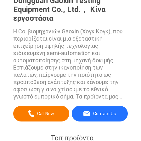
Dongguan Gaoxin Testing
Equipment Co., Ltd.， Κίνα
εργοστάσια
Η Co. βιομηχανιών Gaoxin (Χογκ Κογκ), που
περιορίζεται είναι μια εξεταστική
επιχείρηση υψηλής τεχνολογίας
ειδικευμένη semi-automation και
αυτοματοποίησης στη μηχανή δοκιμής.
Εστιάζουμε στην ικανοποίηση των
πελατών, παίρνουμε την ποιότητα ως
προϋπόθεση ανάπτυξης και κάνουμε την
αφοσίωση για να χτίσουμε το εθνικό
γνωστό εμπορικό σήμα. Τα προϊόντα μας
περιλαμβάνουν τον εξοπλισμό δοκιμής
μπαταριών, τον εξοπλισμό δοκιμής
Call Now
Contact Us
δέρματος, τον εξοπλισμό δοκιμής
υποδημάτων, την εκτατή μηχανή δοκιμής,
την περιβαλλοντική αίθουσα δοκιμής, τη
Τοπ προϊόντα
μηχανή κ.λπ. δοκιμής εγγράφου. Τα