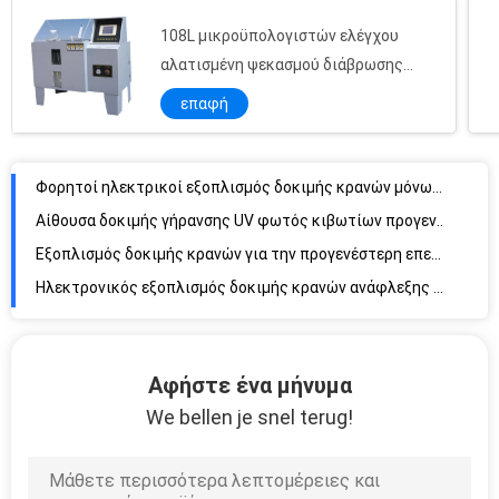
108L μικροϋπολογιστών ελέγχου
αλατισμένη ψεκασμού διάβρωσης
δοκιμής αίθουσα δοκιμής διάβρωσης
επαφή
ψεκασμού αιθουσών αλατισμένη
Φορητοί ηλεκτρικοί εξοπλισμός δοκιμής κρανών μόνωσης/όργανα με την επίδειξη των οδηγήσεων
Αίθουσα δοκιμής γήρανσης UV φωτός κιβωτίων προγενέστερης επεξεργασίας κρανών ασφάλειας
Εξοπλισμός δοκιμής κρανών για την προγενέστερη επεξεργασία ενυδάτωσης νερού υψηλής και χαμηλής θερμοκρασίας
Ηλεκτρονικός εξοπλισμός δοκιμής κρανών ανάφλεξης για τη δοκιμή αντίστασης φλογών
Εξοπλισμός δοκιμής κρανών για την πλευρική δοκιμή ακαμψίας δύναμης λουριών πηγουνιών
Απλός εξοπλισμός δοκιμής κρανών ύφους για το ύψος που μετρά το κάθετο διάστημα
Πλευρικός ελεγκτής ακαμψίας δύναμης λουριών πηγουνιών μηχανών δοκιμής κρανών ασφάλειας
Αφήστε ένα μήνυμα
Σταθεροί αξιόπιστοι κινητοί εξοπλισμός τηλεφωνικής δοκιμής/μηχανή για τη δοκιμή ζωής αριθμητικών πληκτρολογίων
We bellen je snel terug!
Torsion συστημάτων ελέγχου PLC κινητή τηλεφωνικό μηχανή δοκιμής με την επίδειξη οθόνης αφής
Πνευματική μηχανή δύο δοκιμής ζωής αριθμητικών πληκτρολογίων σταθμός δοκιμής
Κινητός εξοπλισμός τηλεφωνικής δοκιμής Drive κυλίνδρων για τη μαλακή δοκιμή πίεσης