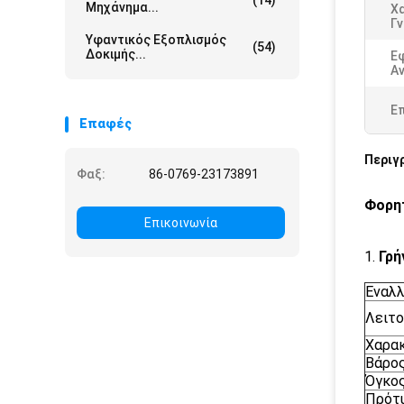
(14)
Μηχάνημα...
Χ
Γ
Υφαντικός Εξοπλισμός
(54)
Δοκιμής...
Ε
Αν
Ε
Επαφές
Περιγ
Φαξ:
86-0769-23173891
Φορητ
Επικοινωνία
1.
Γρή
Εναλλ
Λειτο
Χαρακ
Βάρο
Όγκο
Πρότυ