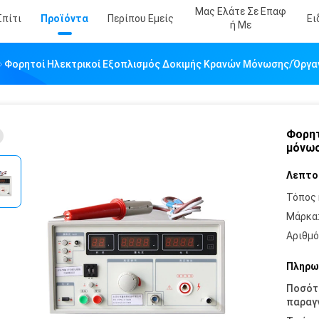
Μας Ελάτε Σε Επαφ
Σπίτι
Προϊόντα
Περίπου Εμείς
Ει
Ή Με
Φορητοί Ηλεκτρικοί Εξοπλισμός Δοκιμής Κρανών Μόνωσης/όργαν
Φορητ
μόνωσ
Λεπτο
Τόπος 
Μάρκα
Αριθμό
Πληρω
Ποσότ
παραγγ