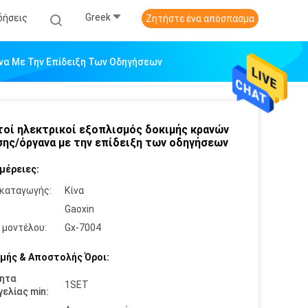
Greek
δήσεις
Ζητήστε ένα απόσπασμα
α Με Την Επίδειξη Των Οδηγήσεων
οί ηλεκτρικοί εξοπλισμός δοκιμής κρανών
ης/όργανα με την επίδειξη των οδηγήσεων
μέρειες:
καταγωγής:
Κίνα
:
Gaoxin
 μοντέλου:
Gx-7004
μής & Αποστολής Όροι:
ητα
1SET
ελίας min: