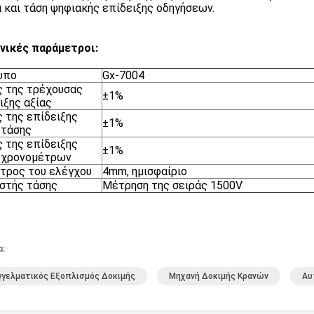
 και τάση ψηφιακής επίδειξης οδηγήσεων.
νικές παράμετροι:
υπο
Gx-7004
 της τρέχουσας
±1%
ιξης αξίας
 της επίδειξης
±1%
 τάσης
 της επίδειξης
±1%
 χρονομέτρων
τρος του ελέγχου
4mm, ημισφαίριο
στής τάσης
Μέτρηση της σειράς 1500V
α:
γελματικός Εξοπλισμός Δοκιμής
Μηχανή Δοκιμής Κρανών
Αυ