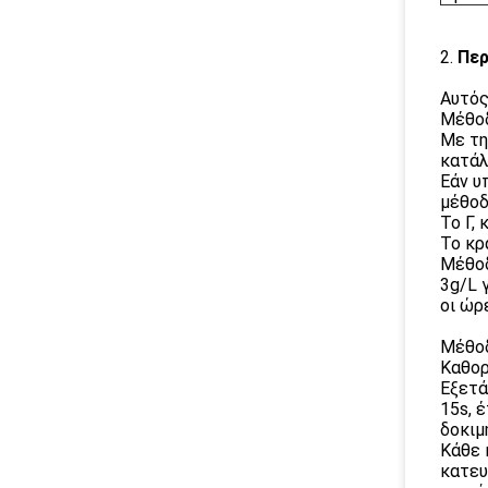
2.
Περ
Αυτός
Μέθοδ
Με τη
κατάλ
Εάν υ
μέθοδ
Το Γ,
Το κρ
Μέθοδ
3g/L 
οι ώρ
Μέθοδ
Καθορ
Εξετά
15s, 
δοκιμ
Κάθε 
κατευ