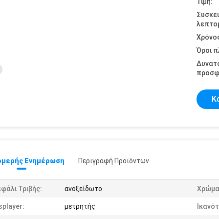
Τιμή:
Συσκε
λεπτομ
Χρόνο
Όροι 
Δυνατ
προσφ
Κ
μερής Ενημέρωση
Περιγραφή Προϊόντων
φάλι Τριβής:
ανοξείδωτο
Χρώμα
splayer:
μετρητής
Ικανότ