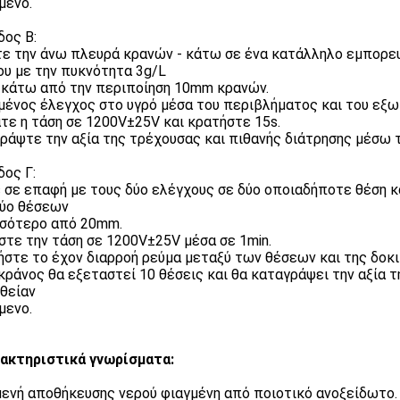
μενο.
ος Β:
ε την άνω πλευρά κρανών - κάτω σε ένα κατάλληλο εμπορε
ου με την πυκνότητα 3g/L
 κάτω από την περιποίηση 10mm κρανών.
μένος έλεγχος στο υγρό μέσα του περιβλήματος και του εξω
τε η τάση σε 1200V±25V και κρατήστε 15s.
ράψτε την αξία της τρέχουσας και πιθανής διάτρησης μέσω 
ος Γ:
 σε επαφή με τους δύο ελέγχους σε δύο οποιαδήποτε θέση κα
ύο θέσεων
σότερο από 20mm.
στε την τάση σε 1200V±25V μέσα σε 1min.
στε το έχον διαρροή ρεύμα μεταξύ των θέσεων και της δοκι
κράνος θα εξεταστεί 10 θέσεις και θα καταγράψει την αξία 
θείαν
μενο.
ακτηριστικά γνωρίσματα:
ενή αποθήκευσης νερού φιαγμένη από ποιοτικό ανοξείδωτο.