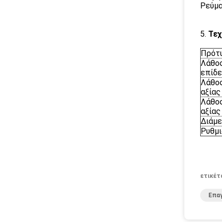
Ρεύμα
5.
Τεχ
Πρότ
Λάθος
επίδε
Λάθος
αξίας
Λάθος
αξίας
Διάμε
Ρυθμι
ετικέτ
Επαγ