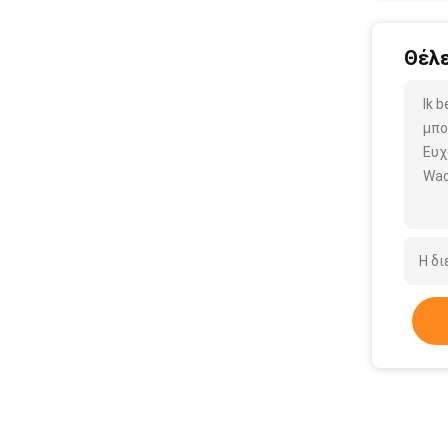
Θέλε
Ik 
μπο
Ευχ
Wac