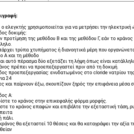
ιγραφή:
 ο ελεγκτής χρησιμοποιείται για να μετρήσει την ηλεκτρική
ος δοκιμής:
ν προτίμηση της μεθόδου Β και της μεθόδου Γ, εάν το κράνος 
ληλο.
πάρχει τρύπα χτυπήματος ή διανοητικά μέρη που οργανώνετα
ο Α και τη μέθοδο
 και αυτό πέρασμα δύο εξετάζει τη λήψη όπως είναι κατάλληλ
άνος πρέπει να προεπεξεργαστεί πριν από τη δοκιμή.
ος προεπεξεργασίας: ενυδατωμένος στο cloride νατρίου τ
για 24
ες και παίρνουν έξω, σκουπίζουν ξηρός την επιφάνεια μέσα σ
ος Α:
ίστε το κράνος στην επικεφαλής φόρμα μορφής.
στε το κράνος επαφών και επιβάλτε την εξεταστική τάση, ρ
έπειτα
ή πάλι.
κράνος θα εξεταστεί 10 θέσεις και θα καταγράψει την αξία 
θείαν