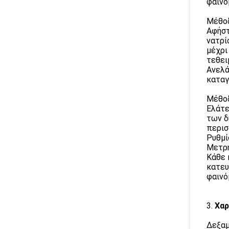
φαινό
Μέθοδ
Αφήστ
νατρί
μέχρι
τεθει
Ανελά
καταγ
Μέθοδ
Ελάτε
των δ
περισ
Ρυθμί
Μετρή
Κάθε 
κατευ
φαινό
3.
Χαρ
Δεξαμ