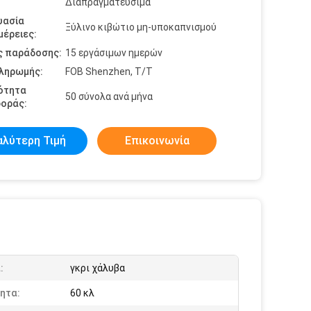
Διαπραγματεύσιμα
υασία
Ξύλινο κιβώτιο μη-υποκαπνισμού
έρειες:
ς παράδοσης:
15 εργάσιμων ημερών
πληρωμής:
FOB Shenzhen, T/T
ότητα
50 σύνολα ανά μήνα
οράς:
αλύτερη Τιμή
Επικοινωνία
:
γκρι χάλυβα
ητα:
60 κλ