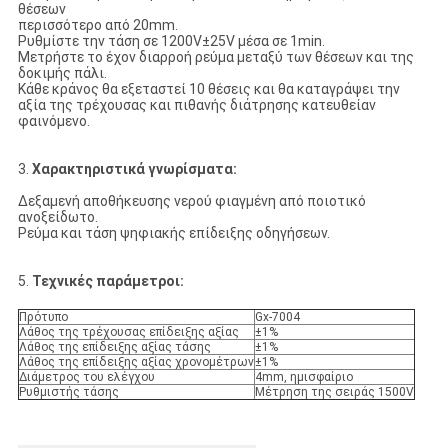
θέσεων
περισσότερο από 20mm.
Ρυθμίστε την τάση σε 1200V±25V μέσα σε 1min.
Μετρήστε το έχον διαρροή ρεύμα μεταξύ των θέσεων και της
δοκιμής πάλι.
Κάθε κράνος θα εξεταστεί 10 θέσεις και θα καταγράψει την
αξία της τρέχουσας και πιθανής διάτρησης κατευθείαν
φαινόμενο.
3.
Χαρακτηριστικά γνωρίσματα:
Δεξαμενή αποθήκευσης νερού φιαγμένη από ποιοτικό
ανοξείδωτο.
Ρεύμα και τάση ψηφιακής επίδειξης οδηγήσεων.
5.
Τεχνικές παράμετροι:
Πρότυπο
Gx-7004
Λάθος της τρέχουσας επίδειξης αξίας
±1%
Λάθος της επίδειξης αξίας τάσης
±1%
Λάθος της επίδειξης αξίας χρονομέτρων
±1%
Διάμετρος του ελέγχου
4mm, ημισφαίριο
Ρυθμιστής τάσης
Μέτρηση της σειράς 1500V