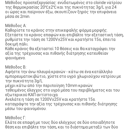
Μέθοδος προεπεξεργασίας: ενυδατωμένος στο cloride νατρίου
της θερμοκρασίας 20℃±2℃ και της πυκνότητας 3g/L για 24
οι ώρες και παίρνουν έξω, σκουπίζουν ξηρός την επιφάνεια
μέσα σε 2min.
Μέθοδος Α:
Καθορίστε το κράνος στην επικεφαλής φόρμα μορφής.
Εξετάστε το κράνος επαφών και επιβάλτε την εξεταστική τάση,
ρυθμίστε την τάση σε 1200V±25V και κρατήστε 15s, έπειτα
δοκιμή πάλι.
Κάθε κράνος θα εξεταστεί 10 θέσεις και θα καταγράψει την
αξία της τρέχουσας και πιθανής διάτρησης κατευθείαν
φαινόμενο.
Μέθοδος Β:
Αφήστε την άνω πλευρά κρανών - κάτω σε ένα κατάλληλο
εμπορευματοκιβώτιο, χύστε στο υγρό χλωριούχου νατρίου με
την πυκνότητα 3g/L
μέχρι κάτω από την περιποίηση 10mm κρανών.
τεθειμένος έλεγχος στο υγρό μέσα του περιβλήματος και του
εξωτερικού ΚΑΠ αντίστοιχα.
Ανελάτε η τάση σε 1200V±25V και κρατήστε 15s.
καταγράψτε την αξία της τρέχουσας και πιθανής διάτρησης
μέσω του φαινομένου.
Μέθοδος Γ:
Ελάτε σε επαφή με τους δύο ελέγχους σε δύο οποιαδήποτε
θέση και επιβάλτε την τάση, και το διάστημα μεταξύ των δύο