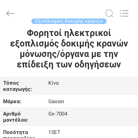
Equipment
Co.,
Ltd.，.
All
Rights
Εξοπλισμός δοκιμής κρανών
Reserved.
Developed
by
Φορητοί ηλεκτρικοί
ΣΠΊΤΙ
ECER
εξοπλισμός δοκιμής κρανών
ΠΡΟΪΌΝΤΑ
μόνωσης/όργανα με την
επίδειξη των οδηγήσεων
ΠΕΡΊΠΟΥ
ΕΜΕΊΣ
Τόπος
Κίνα
καταγωγής:
ΓΎΡΟΣ
Μάρκα:
Gaoxin
ΕΡΓΟΣΤΑΣΊΩΝ
Αριθμό
Gx-7004
μοντέλου:
ΠΟΙΟΤΙΚΌΣ
Ποσότητα
1SET