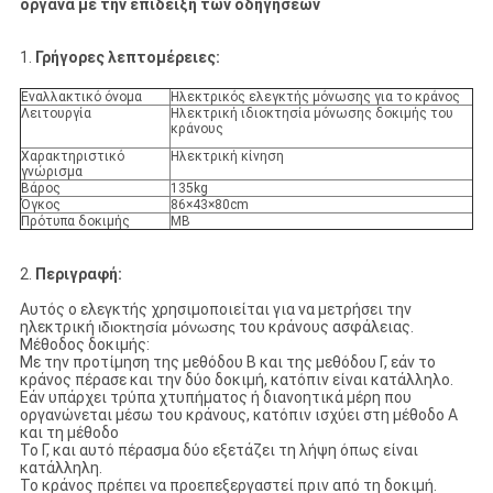
όργανα με την επίδειξη των οδηγήσεων
1.
Γρήγορες λεπτομέρειες:
Εναλλακτικό όνομα
Ηλεκτρικός ελεγκτής μόνωσης για το κράνος
Λειτουργία
Ηλεκτρική ιδιοκτησία μόνωσης δοκιμής του
κράνους
Χαρακτηριστικό
Ηλεκτρική κίνηση
γνώρισμα
Βάρος
135kg
Όγκος
86×43×80cm
Πρότυπα δοκιμής
ΜΒ
2.
Περιγραφή:
Αυτός ο ελεγκτής χρησιμοποιείται για να μετρήσει την
ηλεκτρική
ιδιοκτησία μόνωσης
του κράνους ασφάλειας.
Μέθοδος δοκιμής:
Με την προτίμηση της μεθόδου Β και της μεθόδου Γ, εάν το
κράνος πέρασε και την δύο δοκιμή, κατόπιν είναι κατάλληλο.
Εάν υπάρχει τρύπα χτυπήματος ή διανοητικά μέρη που
οργανώνεται μέσω του κράνους, κατόπιν ισχύει στη μέθοδο Α
και τη μέθοδο
Το Γ, και αυτό πέρασμα δύο εξετάζει τη λήψη όπως είναι
κατάλληλη.
Το κράνος πρέπει να προεπεξεργαστεί πριν από τη δοκιμή.