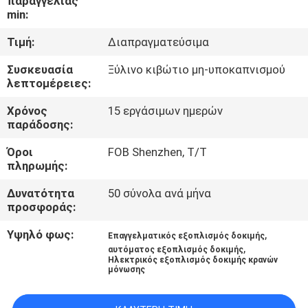
παραγγελίας
ΈΛΕΓΧΟΣ
min:
Τιμή:
Διαπραγματεύσιμα
ΜΑΣ
Συσκευασία
Ξύλινο κιβώτιο μη-υποκαπνισμού
ΕΛΆΤΕ
λεπτομέρειες:
ΣΕ
Χρόνος
15 εργάσιμων ημερών
ΕΠΑΦΉ
παράδοσης:
ΜΕ
Όροι
FOB Shenzhen, T/T
πληρωμής:
ΕΙΔΉΣΕΙΣ
Δυνατότητα
50 σύνολα ανά μήνα
προσφοράς:
ΖΗΤΉΣΤΕ
Υψηλό φως:
,
Επαγγελματικός εξοπλισμός δοκιμής
,
αυτόματος εξοπλισμός δοκιμής
ΈΝΑ
Ηλεκτρικός εξοπλισμός δοκιμής κρανών
μόνωσης
ΑΠΌΣΠΑΣΜΑ