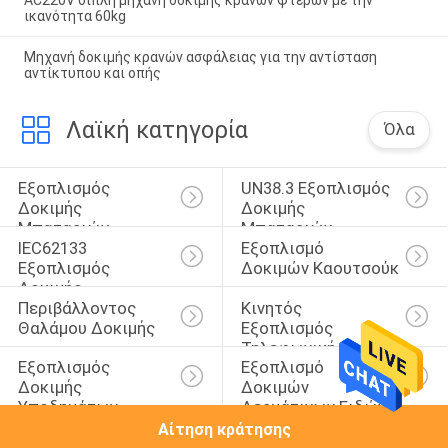
ικανότητα 60kg
Μηχανή δοκιμής κρανών ασφάλειας για την αντίσταση
αντίκτυπου και οπής
Λαϊκή κατηγορία
Όλα
Εξοπλισμός 
UN38.3 Εξοπλισμός 
Δοκιμής 
Δοκιμής 
Μπαταριών
Μπαταριών
IEC62133 
Εξοπλισμό 
Εξοπλισμός 
Δοκιμών Καουτσούκ
Δοκιμής 
Περιβάλλοντος 
Κινητός 
Μπαταριών
Θαλάμου Δοκιμής
Εξοπλισμός 
Τηλεφωνικής 
Εξοπλισμός 
Εξοπλισμό 
Δοκιμής
Δοκιμής 
Δοκιμών 
Υποδημάτων
Δερμάτινων Ειδών
Αίτηση κράτησης