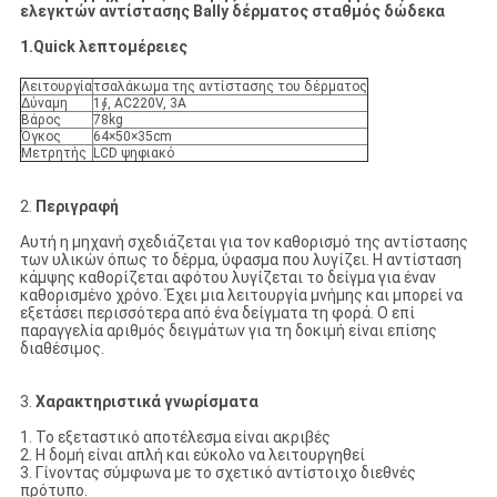
ελεγκτών αντίστασης Bally δέρματος σταθμός δώδεκα
1.Quick λεπτομέρειες
Λειτουργία
τσαλάκωμα της αντίστασης του δέρματος
Δύναμη
1∮, AC220V, 3A
Βάρος
78kg
Όγκος
64×50×35cm
Μετρητής
LCD ψηφιακό
2.
Περιγραφή
Αυτή η μηχανή σχεδιάζεται για τον καθορισμό της αντίστασης
των υλικών όπως το δέρμα, ύφασμα που λυγίζει. Η αντίσταση
κάμψης καθορίζεται αφότου λυγίζεται το δείγμα για έναν
καθορισμένο χρόνο. Έχει μια λειτουργία μνήμης και μπορεί να
εξετάσει περισσότερα από ένα δείγματα τη φορά. Ο επί
παραγγελία αριθμός δειγμάτων για τη δοκιμή είναι επίσης
διαθέσιμος.
3.
Χαρακτηριστικά γνωρίσματα
1. Το εξεταστικό αποτέλεσμα είναι ακριβές
2. Η δομή είναι απλή και εύκολο να λειτουργηθεί
3. Γίνοντας σύμφωνα με το σχετικό αντίστοιχο διεθνές
πρότυπο.