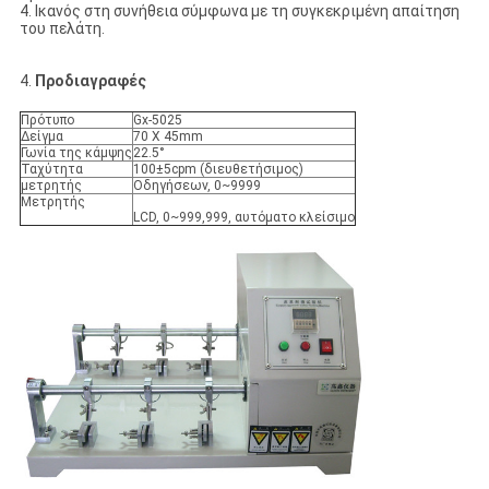
4. Ικανός στη συνήθεια σύμφωνα με τη συγκεκριμένη απαίτηση
του πελάτη.
4.
Προδιαγραφές
Πρότυπο
Gx-5025
Δείγμα
70 X 45mm
Γωνία της κάμψης
22.5°
Ταχύτητα
100±5cpm (διευθετήσιμος)
μετρητής
Οδηγήσεων, 0~9999
Μετρητής
LCD, 0~999,999, αυτόματο κλείσιμο