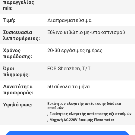
παραγγελίας
ΈΛΕΓΧΟΣ
min:
Τιμή:
Διαπραγματεύσιμα
ΜΑΣ
ΕΛΆΤΕ
Συσκευασία
Ξύλινο κιβώτιο μη-υποκαπνισμού
λεπτομέρειες:
ΣΕ
Χρόνος
20-30 εργάσιμες ημέρες
ΕΠΑΦΉ
παράδοσης:
ΜΕ
Όροι
FOB Shenzhen, T/T
πληρωμής:
ΕΙΔΉΣΕΙΣ
Δυνατότητα
50 σύνολα το μήνα
προσφοράς:
ΖΗΤΉΣΤΕ
Υψηλό φως:
Ευκίνητος ελεγκτής αντίστασης δώδεκα
σταθμών
ΈΝΑ
,
Ευκίνητος ελεγκτής αντίστασης έξι σταθμών
,
Μηχανή AC220V δοκιμής Flexometer
ΑΠΌΣΠΑΣΜΑ