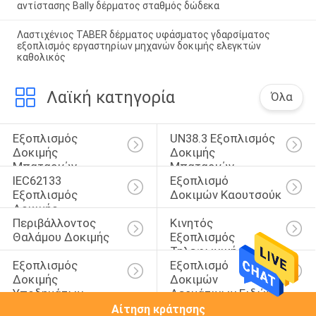
αντίστασης Bally δέρματος σταθμός δώδεκα
Λαστιχένιος TABER δέρματος υφάσματος γδαρσίματος
εξοπλισμός εργαστηρίων μηχανών δοκιμής ελεγκτών
καθολικός
Λαϊκή κατηγορία
Όλα
Εξοπλισμός 
UN38.3 Εξοπλισμός 
Δοκιμής 
Δοκιμής 
Μπαταριών
Μπαταριών
IEC62133 
Εξοπλισμό 
Εξοπλισμός 
Δοκιμών Καουτσούκ
Δοκιμής 
Περιβάλλοντος 
Κινητός 
Μπαταριών
Θαλάμου Δοκιμής
Εξοπλισμός 
Τηλεφωνικής 
Εξοπλισμός 
Εξοπλισμό 
Δοκιμής
Δοκιμής 
Δοκιμών 
Υποδημάτων
Δερμάτινων Ειδών
Αίτηση κράτησης