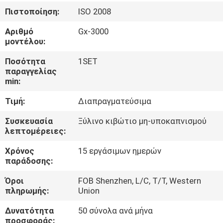
ΈΛΕΓΧΟΣ
Πιστοποίηση:
ISO 2008
Αριθμό
Gx-3000
ΜΑΣ
μοντέλου:
ΕΛΆΤΕ
Ποσότητα
1SET
ΣΕ
παραγγελίας
min:
ΕΠΑΦΉ
Τιμή:
Διαπραγματεύσιμα
ΜΕ
Συσκευασία
Ξύλινο κιβώτιο μη-υποκαπνισμού
λεπτομέρειες:
ΕΙΔΉΣΕΙΣ
Χρόνος
15 εργάσιμων ημερών
παράδοσης:
ΖΗΤΉΣΤΕ
Όροι
FOB Shenzhen, L/C, T/T, Western
ΈΝΑ
πληρωμής:
Union
ΑΠΌΣΠΑΣΜΑ
Δυνατότητα
50 σύνολα ανά μήνα
προσφοράς: