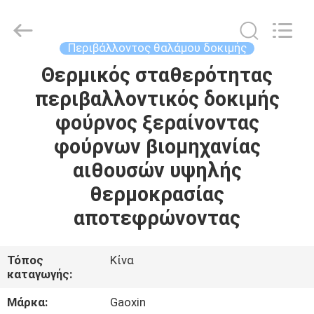
Equipment
Co.,
Ltd.，.
All
Rights
Περιβάλλοντος θαλάμου δοκιμής
Reserved.
Developed
by
Θερμικός σταθερότητας
ΣΠΊΤΙ
ECER
περιβαλλοντικός δοκιμής
ΠΡΟΪΌΝΤΑ
φούρνος ξεραίνοντας
φούρνων βιομηχανίας
ΠΕΡΊΠΟΥ
αιθουσών υψηλής
ΕΜΕΊΣ
θερμοκρασίας
αποτεφρώνοντας
ΓΎΡΟΣ
ΕΡΓΟΣΤΑΣΊΩΝ
Τόπος
Κίνα
καταγωγής:
ΠΟΙΟΤΙΚΌΣ
Μάρκα:
Gaoxin