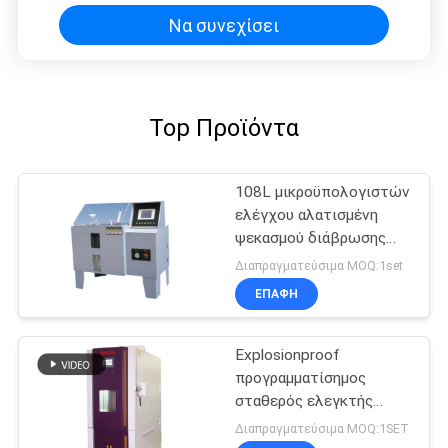
θερμοκρασίας αποτεφρώνοντας
Να συνεχίσει
Top Προϊόντα
108L μικροϋπολογιστών
ελέγχου αλατισμένη
ψεκασμού διάβρωσης
δοκιμής αίθουσα δοκιμής
Διαπραγματεύσιμα MOQ:1set
διάβρωσης ψεκασμού
ΕΠΑΦΉ
αιθουσών αλατισμένη
Explosionproof
προγραμματίσημος
σταθερός ελεγκτής
θερμοκρασίας και
Διαπραγματεύσιμα MOQ:1SET
υγρασίας