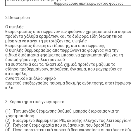
θερμοκρασίας αποτεφρώνοντας φούρνος
2.Description
Ο υψηλής
θερμοκρασίας αποτεφρώνοντας φούρνος χρησιμοποιείται κυρίως
προϊόντα χάλυβα κραμάτων, και τα διάφορα είδη διανοητικού
μέρη για να κάνει τη μετριάζοντας, υψηλής
θερμοκρασίας δοκιμή αντίδρασης, και αποτέφρωσης.
Ο υψηλής θερμοκρασίας αποτεφρώνοντας φούρνος για την
ειδική διαδικασία ψησίματος μπορεί να χρησιμοποιηθεί για τη
δοκιμή γήρανσης ηλεκτρονικού
τα συστατικά και τα πλαστικά χημικά προϊόντα μαζί με το
σίδηρο προθερμαίνουν, απόσβεση, έγκαυμα, που μαγειρεύει σε
κατσαρόλα,
συνοπτικό και άλλο υψηλό
πυρετού επεξεργασίας πείραμα δοκιμής ανόπτησης, αποτέφρωση
κ.λπ.
3. Χαρακτηριστικά γνωρίσματα
(1). Τοπ μονάδα θέρμανσης βαθμού, μακράς διαρκείας για τη
χρησιμοποίηση
(2). Εισαγόμενο θερμόμετρο PID, ακριβής ελέγχοντας λειτουργία 
(3). Γρήγορη θερμοκρασία που αυξάνει και που δροσίζει
(4). Πέρα προστατευτική συσκευή θερμοκρασίας και αυτόματη δ