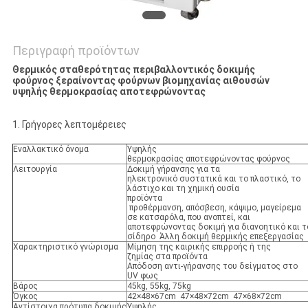
Περιγραφή προϊόντων
Θερμικός σταθερότητας περιβαλλοντικός δοκιμής
φούρνος ξεραίνοντας φούρνων βιομηχανίας αιθουσών
υψηλής θερμοκρασίας αποτεφρώνοντας
1. Γρήγορες λεπτομέρειες
Εναλλακτικό όνομα
Υψηλής
θερμοκρασίας αποτεφρώνοντας φούρνος
Λειτουργία
Δοκιμή γήρανσης για τα
ηλεκτρονικό συστατικά και το πλαστικό, το
λάστιχο και τη χημική ουσία
προϊόντα
προθέρμανση, απόσβεση, κάψιμο, μαγείρεμα
σε κατσαρόλα, που ανοπτεί, και
αποτεφρώνοντας δοκιμή για διανοητικό και τ
σίδηρο Άλλη δοκιμή θερμικής επεξεργασίας
Χαρακτηριστικό γνώρισμα
Μίμηση της καιρικής επιρροής ή της
ζημίας στα προϊόντα
Απόδοση αντι-γήρανσης του δείγματος στο
UV φως
Βάρος
45kg, 55kg, 75kg
Όγκος
42×48×67cm 47×48×72cm 47×68×72cm
Αντίστοιχα πρότυπα δοκιμής
Υψηλής