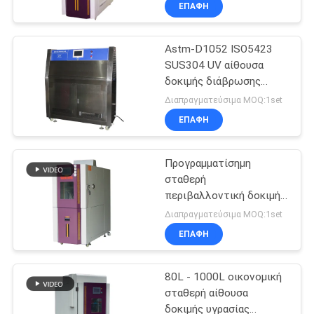
ΕΠΑΦΉ
Astm-D1052 ISO5423
SUS304 UV αίθουσα
δοκιμής διάβρωσης
περιβαλλοντική
Διαπραγματεύσιμα MOQ:1set
ΕΠΑΦΉ
Προγραμματίσημη
σταθερή
περιβαλλοντική δοκιμή
αιθουσών υγρασίας
Διαπραγματεύσιμα MOQ:1set
θερμοκρασίας
ΕΠΑΦΉ
80L - 1000L οικονομική
σταθερή αίθουσα
δοκιμής υγρασίας