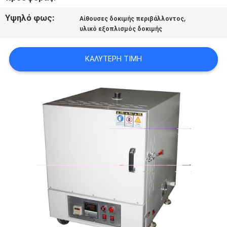
SITEMAP
Υψηλό φως:
,
Αίθουσες δοκιμής περιβάλλοντος
υλικό εξοπλισμός δοκιμής
PRIVACY
POLICY
ΚΑΛΎΤΕΡΗ ΤΙΜΉ