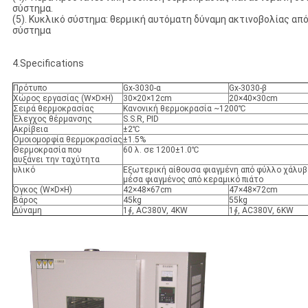
σύστημα.
(5). Κυκλικό σύστημα: θερμική αυτόματη δύναμη ακτινοβολίας από
σύστημα
4.Specifications
Πρότυπο
Gx-3030-α
Gx-3030-β
Χώρος εργασίας (W×D×H)
30×20×12cm
20×40×30cm
Σειρά θερμοκρασίας
Κανονική θερμοκρασία ~1200℃
Έλεγχος θέρμανσης
S.S.R, PID
Ακρίβεια
±2℃
Ομοιομορφία θερμοκρασίας
±1.5%
Θερμοκρασία που
60 λ. σε 1200±1.0℃
αυξάνει την ταχύτητα
υλικό
Εξωτερική αίθουσα φιαγμένη από φύλλο χάλυβ
μέσα φιαγμένος από κεραμικό πιάτο
Όγκος (W×D×H)
42×48×67cm
47×48×72cm
Βάρος
45kg
55kg
Δύναμη
1∮, AC380V, 4KW
1∮, AC380V, 6KW