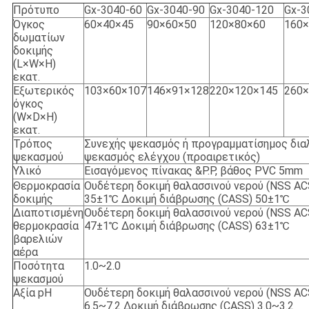
Πρότυπο
Gx-3040-60
Gx-3040-90
Gx-3040-120
Gx-3
Όγκος
60×40×45
90×60×50
120×80×60
160×
δωματίων
δοκιμής
(L×W×H)
εκατ.
Εξωτερικός
103×60×107
146×91×128
220×120×145
260×
όγκος
(W×D×H)
εκατ.
Τρόπος
Συνεχής ψεκασμός ή προγραμματίσημος δι
ψεκασμού
ψεκασμός ελέγχου (προαιρετικός)
Υλικό
Εισαγόμενος πίνακας &P.P, βάθος PVC 5mm
Θερμοκρασία
Ουδέτερη δοκιμή θαλασσινού νερού (NSS AC
δοκιμής
35±1℃ Δοκιμή διάβρωσης (CASS) 50±1℃
Διαποτισμένη
Ουδέτερη δοκιμή θαλασσινού νερού (NSS AC
θερμοκρασία
47±1℃ Δοκιμή διάβρωσης (CASS) 63±1℃
βαρελιών
αέρα
Ποσότητα
1.0~2.0
ψεκασμού
Αξία pH
Ουδέτερη δοκιμή θαλασσινού νερού (NSS AC
6.5~7.2 Δοκιμή διάβρωσης (CASS) 3.0~3.2