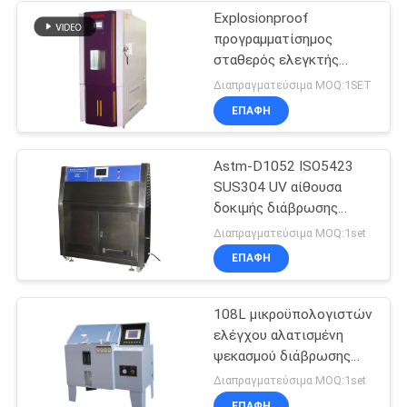
Explosionproof
προγραμματίσημος
σταθερός ελεγκτής
θερμοκρασίας και
Διαπραγματεύσιμα MOQ:1SET
υγρασίας
ΕΠΑΦΉ
Astm-D1052 ISO5423
SUS304 UV αίθουσα
δοκιμής διάβρωσης
περιβαλλοντική
Διαπραγματεύσιμα MOQ:1set
ΕΠΑΦΉ
108L μικροϋπολογιστών
ελέγχου αλατισμένη
ψεκασμού διάβρωσης
δοκιμής αίθουσα δοκιμής
Διαπραγματεύσιμα MOQ:1set
διάβρωσης ψεκασμού
ΕΠΑΦΉ