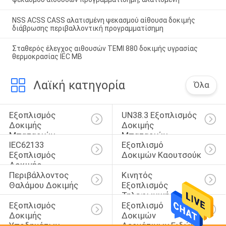
NSS ACSS CASS αλατισμένη ψεκασμού αίθουσα δοκιμής
διάβρωσης περιβαλλοντική προγραμματίσημη
Σταθερός έλεγχος αιθουσών TEMI 880 δοκιμής υγρασίας
θερμοκρασίας IEC ΜΒ
Λαϊκή κατηγορία
Όλα
Εξοπλισμός 
UN38.3 Εξοπλισμός 
Δοκιμής 
Δοκιμής 
Μπαταριών
Μπαταριών
IEC62133 
Εξοπλισμό 
Εξοπλισμός 
Δοκιμών Καουτσούκ
Δοκιμής 
Περιβάλλοντος 
Κινητός 
Μπαταριών
Θαλάμου Δοκιμής
Εξοπλισμός 
Τηλεφωνικής 
Εξοπλισμός 
Εξοπλισμό 
Δοκιμής
Δοκιμής 
Δοκιμών 
Υποδημάτων
Δερμάτινων Ειδών