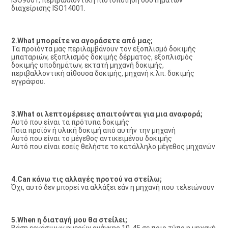
ISO9001, περιβαλλοντική πιστοποίηση συστημάτων 
διαχείρισης ISO14001.
2.What μπορείτε να αγοράσετε από μας;
Τα προϊόντα μας περιλαμβάνουν τον εξοπλισμό δοκιμής 
μπαταριών, εξοπλισμός δοκιμής δέρματος, εξοπλισμός 
δοκιμής υποδημάτων, εκτατή μηχανή δοκιμής,
περιβαλλοντική αίθουσα δοκιμής, μηχανή κ.λπ. δοκιμής 
εγγράφου.
3.What οι λεπτομέρειες απαιτούνται για μια αναφορά;
Αυτό που είναι τα πρότυπα δοκιμής
Ποια προϊόν ή υλική δοκιμή από αυτήν την μηχανή
Αυτό που είναι το μέγεθος αντικειμένου δοκιμής
Αυτό που είναι εσείς θελήστε το κατάλληλο μέγεθος μηχανών
4.Can κάνω τις αλλαγές προτού να στείλω;
Όχι, αυτό δεν μπορεί να αλλάξει εάν η μηχανή που τελειώνουν
5.When η διαταγή μου θα στείλει;