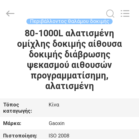
Equipment
Co.,
Ltd.，.
All
Rights
Περιβάλλοντος θαλάμου δοκιμής
Reserved.
Developed
by
80-1000L αλατισμένη
ΣΠΊΤΙ
ECER
ομίχλης δοκιμής αίθουσα
ΠΡΟΪΌΝΤΑ
δοκιμής διάβρωσης
ψεκασμού αιθουσών
ΠΕΡΊΠΟΥ
προγραμματίσημη,
ΕΜΕΊΣ
αλατισμένη
ΓΎΡΟΣ
Τόπος
Κίνα
καταγωγής:
ΕΡΓΟΣΤΑΣΊΩΝ
Μάρκα:
Gaoxin
ΠΟΙΟΤΙΚΌΣ
Πιστοποίηση:
ISO 2008