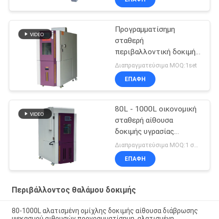
αιθουσών αλατισμένη
Προγραμματίσημη
σταθερή
περιβαλλοντική δοκιμή
αιθουσών υγρασίας
Διαπραγματεύσιμα MOQ:1set
θερμοκρασίας
ΕΠΑΦΉ
80L - 1000L οικονομική
σταθερή αίθουσα
δοκιμής υγρασίας
θερμοκρασίας
Διαπραγματεύσιμα MOQ:1 σύνολο
ΕΠΑΦΉ
Περιβάλλοντος θαλάμου δοκιμής
80-1000L αλατισμένη ομίχλης δοκιμής αίθουσα διάβρωσης
ψεκασμού αιθουσών προγραμματίσημη, αλατισμένη