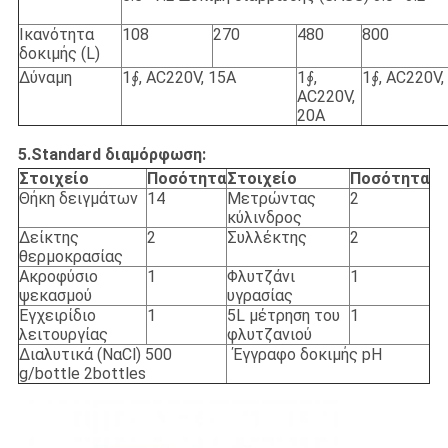
Ικανότητα
108
270
480
800
δοκιμής (L)
Δύναμη
1∮, AC220V, 15A
1∮,
1∮, AC220V,
AC220V,
20A
5.Standard διαμόρφωση:
Στοιχείο
Ποσότητα
Στοιχείο
Ποσότητα
Θήκη δειγμάτων
14
Μετρώντας
2
κύλινδρος
Δείκτης
2
Συλλέκτης
2
θερμοκρασίας
Ακροφύσιο
1
Φλυτζάνι
1
ψεκασμού
υγρασίας
Εγχειρίδιο
1
5L μέτρηση του
1
λειτουργίας
φλυτζανιού
Διαλυτικά (ΝαCl) 500
Έγγραφο δοκιμής pH
g/bottle 2bottles