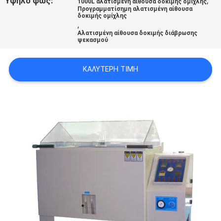
Υψηλό φως:
,
1000L αλατισμένη αίθουσα δοκιμής ομίχλης
SITEMAP
Προγραμματίσημη αλατισμένη αίθουσα
δοκιμής ομίχλης
,
Αλατισμένη αίθουσα δοκιμής διάβρωσης
PRIVACY
ψεκασμού
POLICY
ΚΑΛΎΤΕΡΗ ΤΙΜΉ