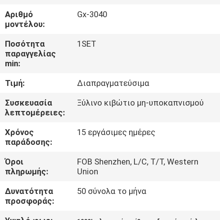
ΈΛΕΓΧΟΣ
Αριθμό
Gx-3040
μοντέλου:
ΜΑΣ
Ποσότητα
1SET
ΕΛΆΤΕ
παραγγελίας
min:
ΣΕ
Τιμή:
Διαπραγματεύσιμα
ΕΠΑΦΉ
ΜΕ
Συσκευασία
Ξύλινο κιβώτιο μη-υποκαπνισμού
λεπτομέρειες:
Χρόνος
15 εργάσιμες ημέρες
ΕΙΔΉΣΕΙΣ
παράδοσης:
Όροι
FOB Shenzhen, L/C, T/T, Western
ΖΗΤΉΣΤΕ
πληρωμής:
Union
ΈΝΑ
Δυνατότητα
50 σύνολα το μήνα
ΑΠΌΣΠΑΣΜΑ
προσφοράς: